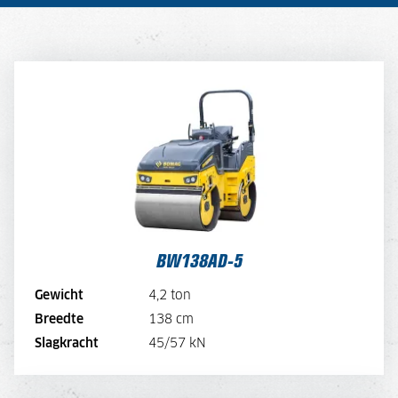
BW138AD-5
DAGPRIJS
175,-
DAGPRIJS PER WEEK
140,-
DAGPRIJS PER MAAND
105,-
BEKIJK MACHINE
BW138AD-5
BEKIJK BROCHURE
Gewicht
4,2 ton
Breedte
138 cm
DIRECT AANVRAGEN
Slagkracht
45/57 kN