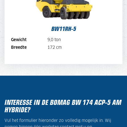
DAGPRIJS PER MAAND
108,-
BEKIJK MACHINE
BW11RH-5
BEKIJK BROCHURE
Gewicht
9,0 ton
Breedte
172 cm
DIRECT AANVRAGEN
INTERESSE IN DE BOMAG BW 174 ACP-5 AM
HYBRIDE?
Vul het formulier hieronder zo volledig mogelijk in. Wij