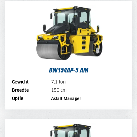
BW154AP-5 AM
DAGPRIJS
250,-
DAGPRIJS PER WEEK
200,-
DAGPRIJS PER MAAND
150,-
BEKIJK MACHINE
BW154AP-5 AM
BEKIJK BROCHURE
Gewicht
7,1 ton
Breedte
150 cm
DIRECT AANVRAGEN
Optie
Asfalt Manager
BW174ACP-5 AM HYBRIDE