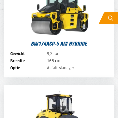
DAGPRIJS
300,-
DAGPRIJS PER WEEK
240,-
DAGPRIJS PER MAAND
180,-
BEKIJK MACHINE
BW174ACP-5 AM HYBRIDE
BEKIJK BROCHURE
Gewicht
9,3 ton
Breedte
168 cm
DIRECT AANVRAGEN
Optie
Asfalt Manager
BW11RH-5
DAGPRIJS
180,-
DAGPRIJS PER WEEK
144,-