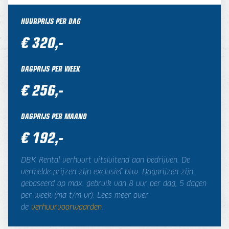
HUURPRIJS PER DAG
€ 320,-
DAGPRIJS PER WEEK
€ 256,-
DAGPRIJS PER MAAND
€ 192,-
DBK Rental verhuurt uitsluitend aan bedrijven. De
vermelde prijzen zijn exclusief btw. Dagprijzen zijn
gebaseerd op max. gebruik van 8 uur per dag, 5 dagen
per week (ma t/m vr). Lees meer over
de
verhuurvoorwaarden
.