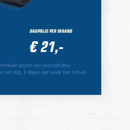
DAGPRIJS PER MAAND
€ 21,-
ermelde prijzen zijn exclusief btw.
ur per dag, 5 dagen per week (ma t/m vr).