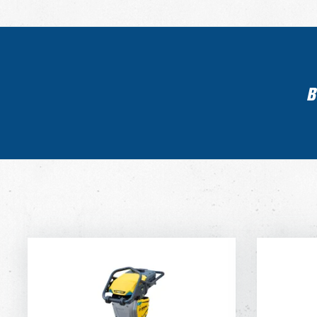
B
ELEKTRISCHE STAMPER
9
DAGPRIJS
50,-
35,-
DAGPRIJS PER WEEK
40,-
28,-