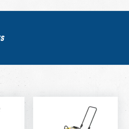
ES
AAT
100 KG TRILPLAAT -
ELEKTRISCH
DAGPRIJS
PER WEEK
DAGPRIJS
40,-