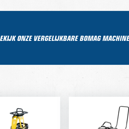
EKIJK ONZE VERGELIJKBARE BOMAG MACHIN
2 KG STAMPER
80 KG TRILPL
DAGPRIJS
32,-
DAGPRIJS PER WEEK
DAGPRIJS 
25,-