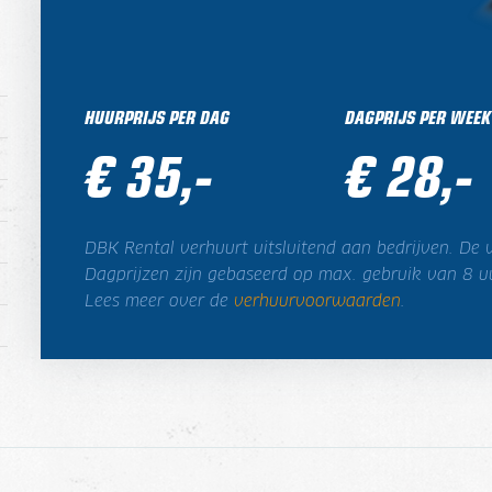
HUURPRIJS PER DAG
DAGPRIJS PER WEEK
€ 35,-
€ 28,-
DBK Rental verhuurt uitsluitend aan bedrijven. De v
Dagprijzen zijn gebaseerd op max. gebruik van 8 u
Lees meer over de
verhuurvoorwaarden
.