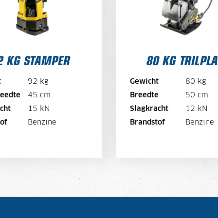
DAGPRIJS PER MAAND
DAGPRIJS PE
19,-
2 KG STAMPER
80 KG TRILPL
BEKIJK MACHINE
BEKIJK MACHIN
t
92 kg
Gewicht
80 kg
eedte
45 cm
Breedte
50 cm
BEKIJK BROCHURE
BEKIJK BROCHUR
cht
15 kN
Slagkracht
12 kN
of
Benzine
Brandstof
Benzine
DIRECT AANVRAGEN
DIRECT AANVRAGE