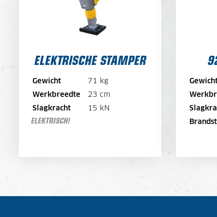
DAGPRIJS PER MAAND
30,-
21,-
Standaard met oplader
Snellader: €20/dag
ELEKTRISCHE STAMPER
9
BEKIJK MACHINE
Gewicht
71 kg
Gewich
Werkbreedte
23 cm
Werkbr
BEKIJK BROCHURE
Slagkracht
15 kN
Slagkra
ELEKTRISCH!
Brandst
DIRECT AANVRAGEN