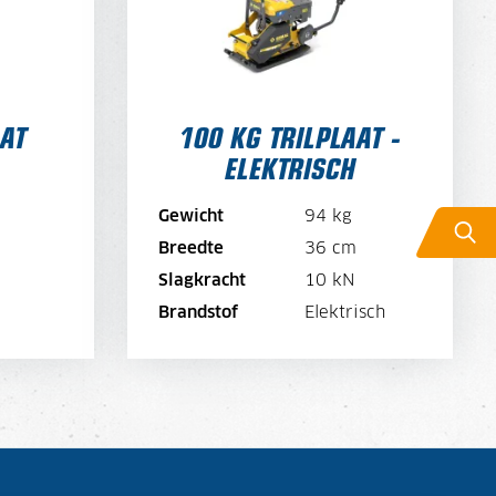
R MAAND
DAGPRIJS PER WEEK
32,-
DAGPRIJS PER MAAND
24,-
AAT
100 KG TRILPLAAT -
ELEKTRISCH
E
BEKIJK MACHINE
Gewicht
94 kg
E
BEKIJK BROCHURE
Breedte
36 cm
Slagkracht
10 kN
N
DIRECT AANVRAGEN
Brandstof
Elektrisch