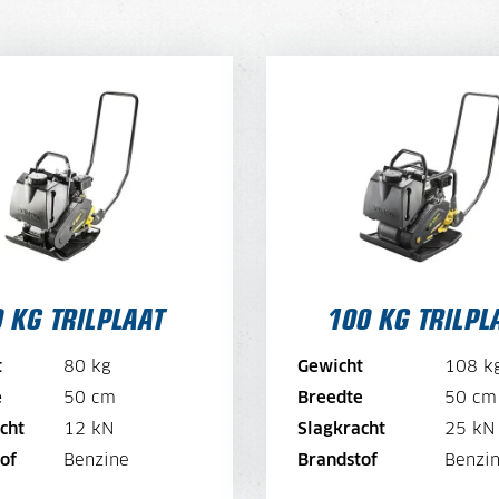
 KG TRILPLAAT
100 KG TRILPL
DAGPRIJS
40,-
DAGPRIJS PER WEEK
DAGPRIJS 
32,-
DAGPRIJS PER MAAND
DAGPRIJS PE
24,-
 KG TRILPLAAT
100 KG TRILPL
BEKIJK MACHINE
BEKIJK MACHIN
t
80 kg
Gewicht
108 k
BEKIJK BROCHURE
BEKIJK BROCHUR
e
50 cm
Breedte
50 cm
cht
12 kN
Slagkracht
25 kN
DIRECT AANVRAGEN
DIRECT AANVRAGE
of
Benzine
Brandstof
Benzi