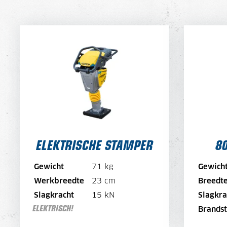
ELEKTRISCHE STAMPER
80
DAGPRIJS
50,-
32,-
DAGPRIJS PER WEEK
40,-
25,-
DAGPRIJS PER MAAND
30,-
19,-
Standaard met oplader
Snellader: €20/dag
ELEKTRISCHE STAMPER
80
BEKIJK MACHINE
Gewicht
71 kg
Gewich
BEKIJK BROCHURE
Werkbreedte
23 cm
Breedt
Slagkracht
15 kN
Slagkra
DIRECT AANVRAGEN
ELEKTRISCH!
Brandst