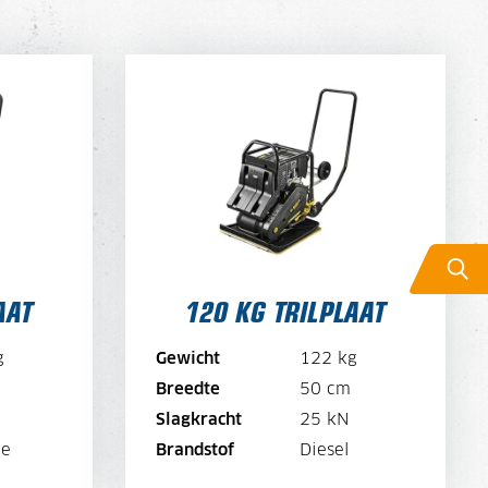
AAT
120 KG TRILPLAAT
DAGPRIJS
DAGPRIJS
48,-
PER WEEK
DAGPRIJS PER WEEK
38,-
R MAAND
DAGPRIJS PER MAAND
28,-
AAT
120 KG TRILPLAAT
E
BEKIJK MACHINE
g
Gewicht
122 kg
E
BEKIJK BROCHURE
Breedte
50 cm
Slagkracht
25 kN
N
DIRECT AANVRAGEN
ne
Brandstof
Diesel