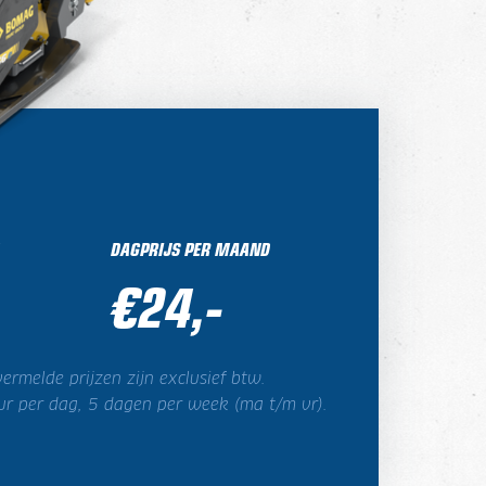
DAGPRIJS PER MAAND
€24,-
ermelde prijzen zijn exclusief btw.
ur per dag, 5 dagen per week (ma t/m vr).