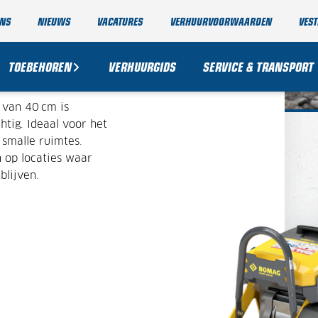
ONS
NIEUWS
VACATURES
VERHUURVOORWAARDEN
VEST
AT 100 KG
TOEBEHOREN
VERHUURGIDS
SERVICE & TRANSPORT
 van 40 cm is
tig. Ideaal voor het
 smalle ruimtes.
 op locaties waar
blijven.