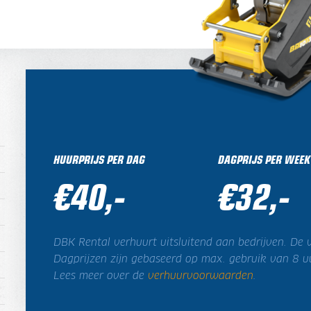
HUURPRIJS PER DAG
DAGPRIJS PER WEEK
€40,-
€32,-
DBK Rental verhuurt uitsluitend aan bedrijven. De v
Dagprijzen zijn gebaseerd op max. gebruik van 8 u
Lees meer over de
verhuurvoorwaarden
.