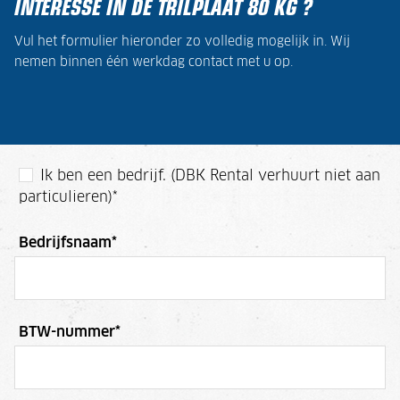
INTERESSE IN DE TRILPLAAT 80 KG ?
Vul het formulier hieronder zo volledig mogelijk in. Wij
nemen binnen één werkdag contact met u op.
Ik ben een bedrijf. (DBK Rental verhuurt niet aan
particulieren)
*
Bedrijfsnaam
*
BTW-nummer
*