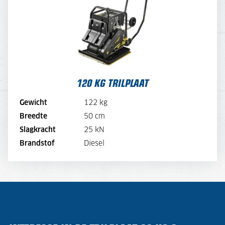
DAGPRIJS
48,-
DAGPRIJS PER WEEK
38,-
DAGPRIJS PER MAAND
28,-
120 KG TRILPLAAT
BEKIJK MACHINE
Gewicht
122 kg
BEKIJK BROCHURE
Breedte
50 cm
Slagkracht
25 kN
DIRECT AANVRAGEN
Brandstof
Diesel