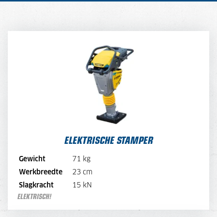
ELEKTRISCHE STAMPER
DAGPRIJS
50,-
DAGPRIJS PER WEEK
40,-
DAGPRIJS PER MAAND
30,-
Standaard met oplader
Snellader: €20/dag
BEKIJK MACHINE
ELEKTRISCHE STAMPER
BEKIJK BROCHURE
Gewicht
71 kg
Werkbreedte
23 cm
DIRECT AANVRAGEN
Slagkracht
15 kN
ELEKTRISCH!