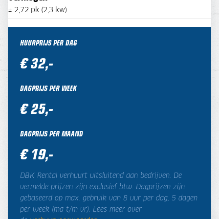
± 2,72 pk (2,3 kw)
HUURPRIJS PER DAG
€ 32,-
DAGPRIJS PER WEEK
€ 25,-
DAGPRIJS PER MAAND
€ 19,-
DBK Rental verhuurt uitsluitend aan bedrijven. De
vermelde prijzen zijn exclusief btw. Dagprijzen zijn
gebaseerd op max. gebruik van 8 uur per dag, 5 dagen
per week (ma t/m vr). Lees meer over