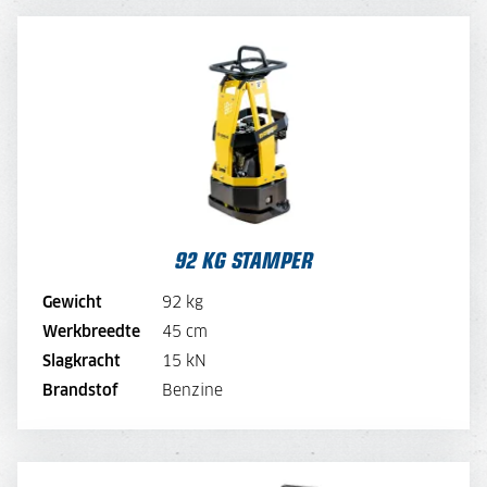
92 KG STAMPER
DAGPRIJS
35,-
DAGPRIJS PER WEEK
28,-
DAGPRIJS PER MAAND
21,-
92 KG STAMPER
BEKIJK MACHINE
Gewicht
92 kg
BEKIJK BROCHURE
Werkbreedte
45 cm
Slagkracht
15 kN
DIRECT AANVRAGEN
Brandstof
Benzine