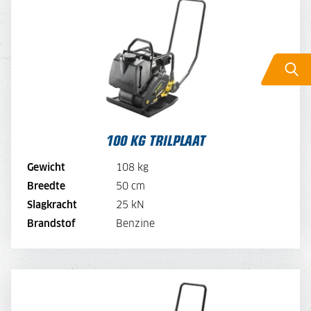
100 KG TRILPLAAT
DAGPRIJS
40,-
DAGPRIJS PER WEEK
32,-
DAGPRIJS PER MAAND
24,-
100 KG TRILPLAAT
BEKIJK MACHINE
Gewicht
108 kg
BEKIJK BROCHURE
Breedte
50 cm
Slagkracht
25 kN
DIRECT AANVRAGEN
Brandstof
Benzine
120 KG TRILPLAAT