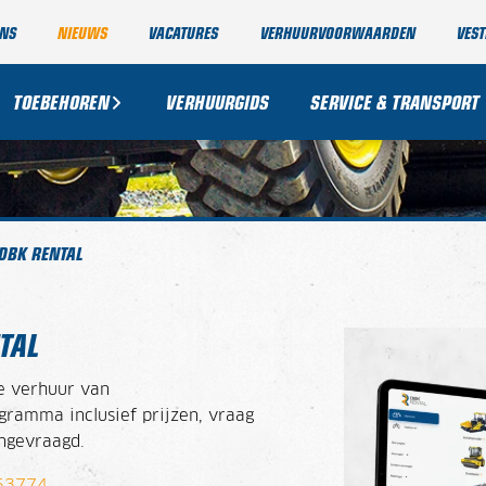
ONS
NIEUWS
VACATURES
VERHUURVOORWAARDEN
VEST
TOEBEHOREN
VERHUURGIDS
SERVICE & TRANSPORT
DBK RENTAL
TAL
de verhuur van
ramma inclusief prijzen, vraag
angevraagd.
053774