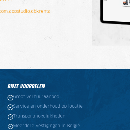
=com.appstudio.dbkrental
ONZE VOORDELEN
Groot verhuuraanbod
Service en onderhoud op locatie
Transportmogelijkheden
Meerdere vestigingen in België