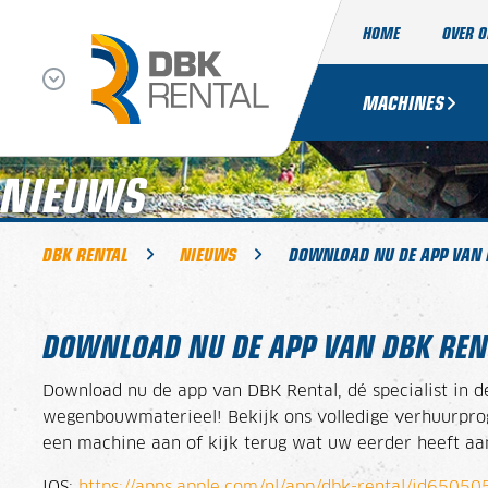
HOME
OVER 
MACHINES
NIEUWS
DBK RENTAL
NIEUWS
DOWNLOAD NU DE APP VAN 
DOWNLOAD NU DE APP VAN DBK REN
Download nu de app van DBK Rental, dé specialist in 
wegenbouwmaterieel! Bekijk ons volledige verhuurprog
een machine aan of kijk terug wat uw eerder heeft a
IOS:
https://apps.apple.com/nl/app/dbk-rental/id6505