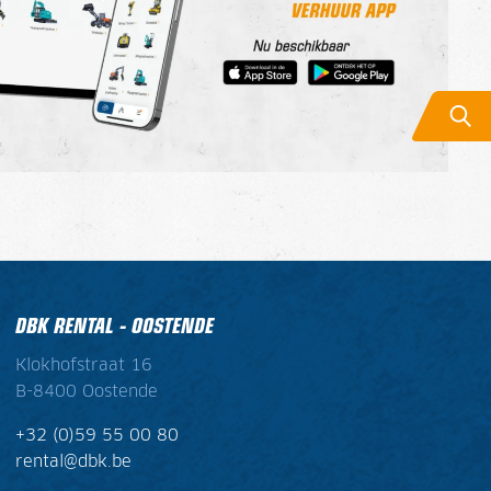
DBK RENTAL - OOSTENDE
Klokhofstraat 16
B-8400 Oostende
+32 (0)59 55 00 80
rental@dbk.be