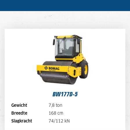
BW177D-5
DAGPRIJS
150,-
DAGPRIJS PER WEEK
120,-
DAGPRIJS PER MAAND
90,-
BEKIJK MACHINE
BW177D-5
BEKIJK BROCHURE
Gewicht
7,8 ton
Breedte
168 cm
DIRECT AANVRAGEN
Slagkracht
74/112 kN