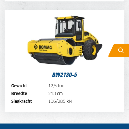
BW213D-5
DAGPRIJS
200,-
DAGPRIJS PER WEEK
160,-
DAGPRIJS PER MAAND
120,-
BEKIJK MACHINE
BW213D-5
BEKIJK BROCHURE
Gewicht
12,5 ton
Breedte
213 cm
DIRECT AANVRAGEN
Slagkracht
196/285 kN