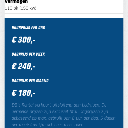
Vermogen
110 pk (150 kw)
HUURPRIJS PER DAG
€ 300,-
DAGPRIJS PER WEEK
€ 240,-
DAGPRIJS PER MAAND
€ 180,-
DBK Rental verhuurt uitsluitend aan bedrijven. De
vermelde prijzen zijn exclusief btw. Dagprijzen zijn
gebaseerd op max. gebruik van 8 uur per dag, 5 dagen
per week (ma t/m vr). Lees meer over