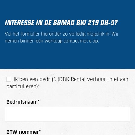
INTERESSE IN DE BOMAG BW 219 DH-5?
Vul het formulier hieronder zo volledig mogelijk in. Wij
nemen binnen één werkdag contact met u op.
Ik ben een bedrijf. (DBK Rental verhuurt niet aan
particulieren)
*
Bedrijfsnaam
*
BTW-nummer
*