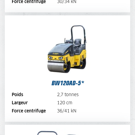
Force centrifuge
30/34 kN
BW120AD-5*
TARIF JOURNALIER
115,-
TARIF SEMAINE
92,-
TARIF MENSUEL
69,-
*électrique sur demande
VOIR LA MACHINE
BW120AD-5*
VOIR LA BROCHURE
Poids
2,7 tonnes
Largeur
120 cm
LOUER MAINTENANT
Force centrifuge
36/41 kN
BW120AC-5