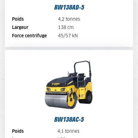
BW138AD-5
VOIR LA BROCHURE
Poids
4,2 tonnes
Largeur
138 cm
LOUER MAINTENANT
Force centrifuge
45/57 kN
BW138AC-5
TARIF JOURNALIER
175,-
TARIF SEMAINE
140,-
TARIF MENSUEL
105,-
VOIR LA MACHINE
BW138AC-5
VOIR LA BROCHURE
Poids
4,1 tonnes