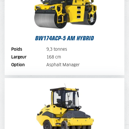
TARIF SEMAINE
256,-
TARIF MENSUEL
192,-
VOIR LA MACHINE
BW174ACP-5 AM HYBRID
VOIR LA BROCHURE
Poids
9,3 tonnes
Largeur
168 cm
LOUER MAINTENANT
Option
Asphalt Manager
BW11RH-5
TARIF JOURNALIER
180,-
TARIF SEMAINE
144,-
TARIF MENSUEL
108,-