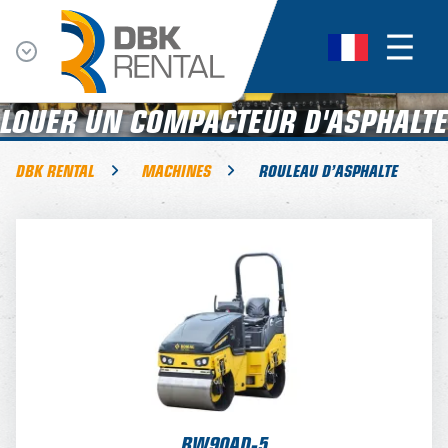
LOUER UN COMPACTEUR D'ASPHALTE
DBK RENTAL
MACHINES
ROULEAU D’ASPHALTE
BW90AD-5
TARIF JOURNALIER
105,-
TARIF SEMAINE
84,-
TARIF MENSUEL
63,-
VOIR LA MACHINE
BW90AD-5