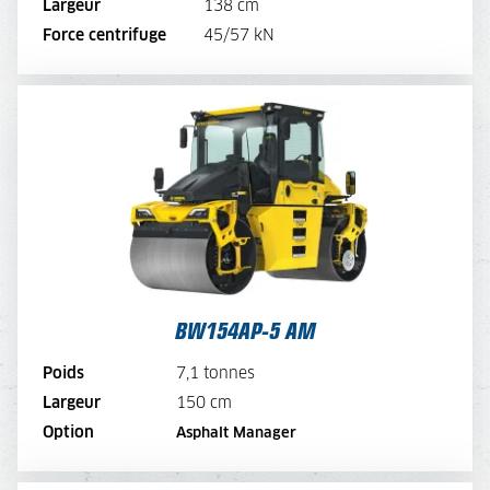
Largeur
138 cm
LOUER MAINTENANT
Force centrifuge
45/57 kN
BW154AP-5 AM
TARIF JOURNALIER
250,-
TARIF SEMAINE
200,-
TARIF MENSUEL
150,-
VOIR LA MACHINE
BW154AP-5 AM
VOIR LA BROCHURE
Poids
7,1 tonnes
Largeur
150 cm
LOUER MAINTENANT
Option
Asphalt Manager