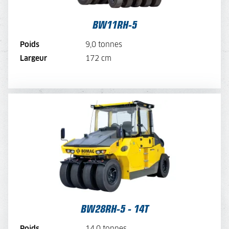
VOIR LA MACHINE
BW11RH-5
VOIR LA BROCHURE
Poids
9,0 tonnes
Largeur
172 cm
LOUER MAINTENANT
BW28RH-5 - 14T
TARIF JOURNALIER
200,-
TARIF SEMAINE
160,-
TARIF MENSUEL
120,-
VOIR LA MACHINE
BW28RH-5 - 14T
VOIR LA BROCHURE
Poids
14,0 tonnes