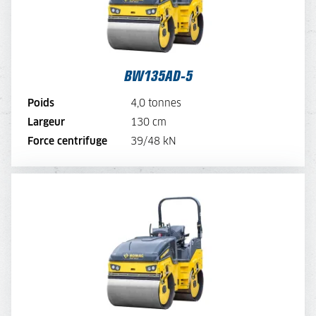
TARIF MENSUEL
102,-
VOIR LA MACHINE
BW135AD-5
VOIR LA BROCHURE
Poids
4,0 tonnes
Largeur
130 cm
LOUER MAINTENANT
Force centrifuge
39/48 kN
BW138AD-5
TARIF JOURNALIER
175,-
TARIF SEMAINE
140,-
TARIF MENSUEL
105,-
VOIR LA MACHINE