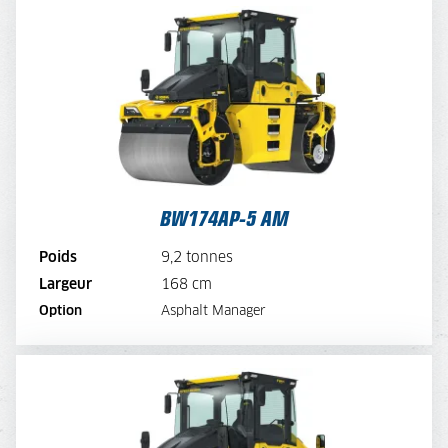
BW174AP-5 AM
TARIF JOURNALIER
300,-
TARIF SEMAINE
240,-
TARIF MENSUEL
180,-
VOIR LA MACHINE
BW174AP-5 AM
VOIR LA BROCHURE
Poids
9,2 tonnes
Largeur
168 cm
LOUER MAINTENANT
Option
Asphalt Manager
BW174ACP-5 AM HYBRID
TARIF JOURNALIER
320,-