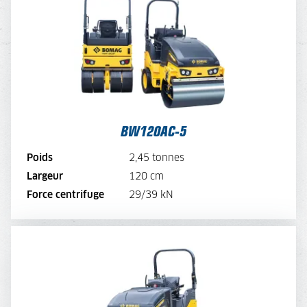
TARIF JOURNALIER
115,-
TARIF SEMAINE
92,-
TARIF MENSUEL
69,-
VOIR LA MACHINE
BW120AC-5
VOIR LA BROCHURE
Poids
2,45 tonnes
Largeur
120 cm
LOUER MAINTENANT
Force centrifuge
29/39 kN
BW135AD-5
TARIF JOURNALIER
170,-
TARIF SEMAINE
136,-