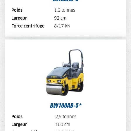
VOIR LA BROCHURE
Poids
1,6 tonnes
Largeur
92 cm
LOUER MAINTENANT
Force centrifuge
8/17 kN
BW100AD-5*
TARIF JOURNALIER
110,-
TARIF SEMAINE
88,-
TARIF MENSUEL
66,-
*électrique sur demande
VOIR LA MACHINE
BW100AD-5*
VOIR LA BROCHURE
Poids
2,5 tonnes
Largeur
100 cm
LOUER MAINTENANT