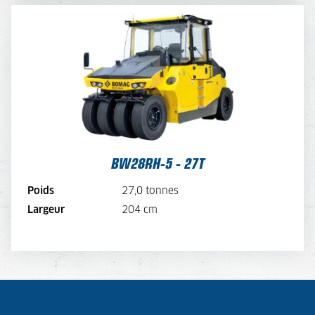
BW28RH-5 - 27T
TARIF JOURNALIER
280,-
TARIF SEMAINE
224,-
TARIF MENSUEL
168,-
VOIR LA MACHINE
BW28RH-5 - 27T
VOIR LA BROCHURE
Poids
27,0 tonnes
Largeur
204 cm
LOUER MAINTENANT