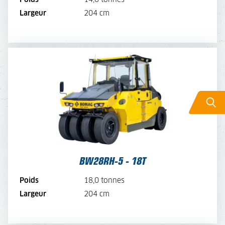
Largeur
204 cm
LOUER MAINTENANT
BW28RH-5 - 18T
TARIF JOURNALIER
230,-
TARIF SEMAINE
184,-
TARIF MENSUEL
138,-
VOIR LA MACHINE
BW28RH-5 - 18T
VOIR LA BROCHURE
Poids
18,0 tonnes
Largeur
204 cm
LOUER MAINTENANT