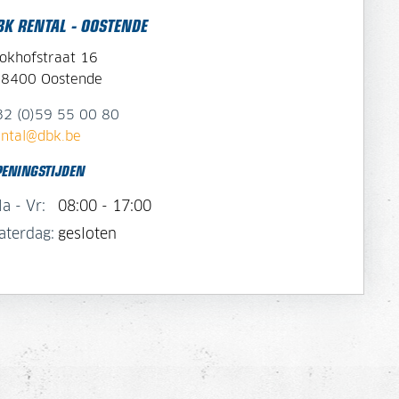
BK RENTAL - OOSTENDE
lokhofstraat 16
-8400 Oostende
32 (0)59 55 00 80
ental@dbk.be
PENINGSTIJDEN
a - Vr:
08:00 - 17:00
aterdag:
gesloten