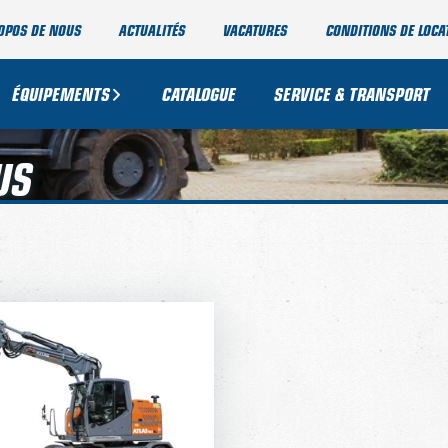
OPOS DE NOUS
ACTUALITÉS
VACATURES
CONDITIONS DE LOCA
ÉQUIPEMENTS
CATALOGUE
SERVICE & TRANSPORT
US
TLAS 165WSR
TARIF JOURNALIER
-
TARIF SEMAINE
-
TARIF MENSUEL
-