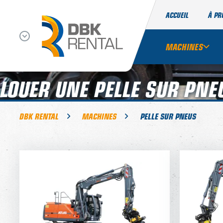
ACCUEIL
À PR
MACHINES
LOUER UNE PELLE SUR PNE
DBK RENTAL
MACHINES
PELLE SUR PNEUS
ATLAS 150W
A
TARIF JOURNALIER
250,-
275,
TARIF SEMAINE
200,-
220,
TARIF MENSUEL
150,-
165,