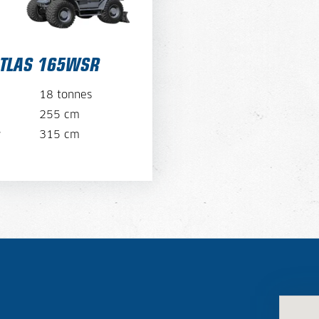
TLAS 165WSR
VOIR LA MACHINE
18 tonnes
VOIR LA BROCHURE
255 cm
r
315 cm
LOUER MAINTENANT