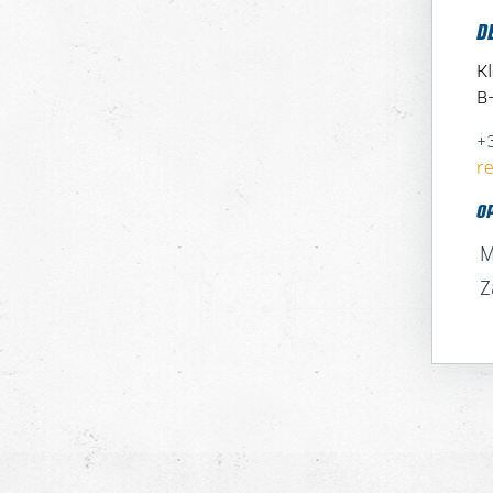
D
K
B
+
r
O
M
Z