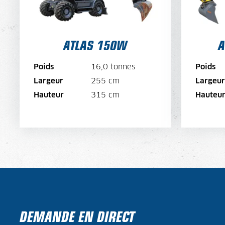
ATLAS 150W
A
VOIR LA MACHINE
Poids
16,0 tonnes
Poids
VOIR LA BROCHURE
Largeur
255 cm
Largeur
Hauteur
315 cm
Hauteu
LOUER MAINTENANT
DEMANDE EN DIRECT