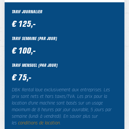
TARIF JOURNALIER
€ 125,-
TARIF SEMAINE (PAR JOUR)
€ 100,-
TARIF MENSUEL (PAR JOUR)
€ 75,-
DBK Rental loue exclusivement aux entreprises. Les
prix sont nets et hors taxes/TVA. Les prix pour la
location d’une machine sont basés sur un usage
maximum de 8 heures par jour ouvrable, 5 jours par
semaine (lundi à vendredi). En savoir plus sur
les
conditions de location
.