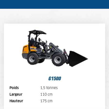
G1500
TARIF JOURNALIER
110,-
TARIF SEMAINE
88,-
TARIF MENSUEL
66,-
VOIR LA MACHINE
G1500
VOIR LA BROCHURE
Poids
1,5 tonnes
Largeur
110 cm
LOUER MAINTENANT
Hauteur
175 cm