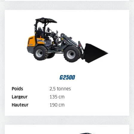
G2500
TARIF JOURNALIER
115,-
TARIF SEMAINE
92,-
TARIF MENSUEL
69,-
VOIR LA MACHINE
G2500
VOIR LA BROCHURE
Poids
2,5 tonnes
Largeur
135 cm
LOUER MAINTENANT
Hauteur
190 cm
SCHAEFF TL100