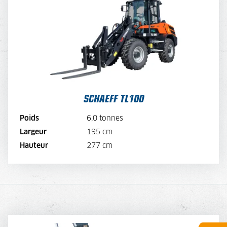
TARIF JOURNALIER
150,-
TARIF SEMAINE
120,-
TARIF MENSUEL
90,-
VOIR LA MACHINE
SCHAEFF TL100
VOIR LA BROCHURE
Poids
6,0 tonnes
Largeur
195 cm
LOUER MAINTENANT
Hauteur
277 cm