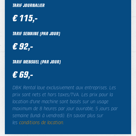
TARIF JOURNALIER
€ 115,-
TARIF SEMAINE (PAR JOUR)
€ 92,-
TARIF MENSUEL (PAR JOUR)
€ 69,-
DBK Rental loue exclusivement aux entreprises. Les
prix sont nets et hors taxes/TVA. Les prix pour la
location d’une machine sont basés sur un usage
maximum de 8 heures par jour ouvrable, 5 jours par
semaine (lundi à vendredi). En savoir plus sur
les
conditions de location
.