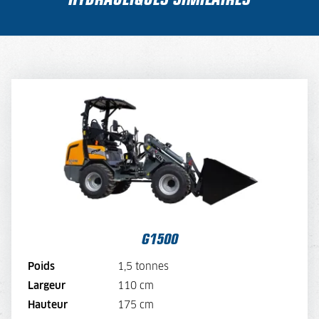
G1500
TARIF JOURNALIER
110,-
TARIF SEMAINE
88,-
TARIF MENSUEL
66,-
VOIR LA MACHINE
G1500
VOIR LA BROCHURE
Poids
1,5 tonnes
Largeur
110 cm
LOUER MAINTENANT
Hauteur
175 cm