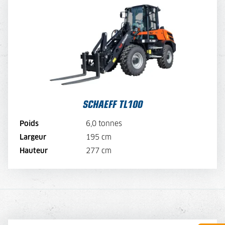
SCHAEFF TL100
TARIF JOURNALIER
150,-
TARIF SEMAINE
120,-
TARIF MENSUEL
90,-
VOIR LA MACHINE
SCHAEFF TL100
VOIR LA BROCHURE
Poids
6,0 tonnes
Largeur
195 cm
LOUER MAINTENANT
Hauteur
277 cm