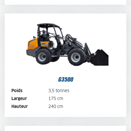
G3500
TARIF JOURNALIER
125,-
TARIF SEMAINE
100,-
TARIF MENSUEL
75,-
VOIR LA MACHINE
G3500
VOIR LA BROCHURE
Poids
3,5 tonnes
Largeur
175 cm
LOUER MAINTENANT
Hauteur
240 cm