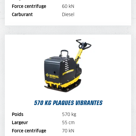
Force centrifuge
60 kN
LOUER MAINTENANT
Carburant
Diesel
570 KG PLAQUES VIBRANTES
TARIF JOURNALIER
75,-
TARIF SEMAINE
60,-
TARIF MENSUEL
45,-
570 KG PLAQUES VIBRANTES
VOIR LA MACHINE
Poids
570 kg
VOIR LA BROCHURE
Largeur
55 cm
Force centrifuge
70 kN
LOUER MAINTENANT