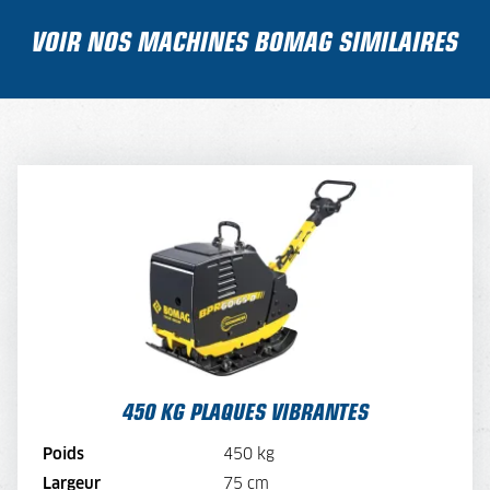
VOIR NOS MACHINES BOMAG SIMILAIRES
450 KG PLAQUES VIBRANTES
TARIF JOURNALIER
80,-
TARIF SEMAINE
64,-
TARIF MENSUEL
48,-
450 KG PLAQUES VIBRANTES
VOIR LA MACHINE
Poids
450 kg
VOIR LA BROCHURE
Largeur
75 cm