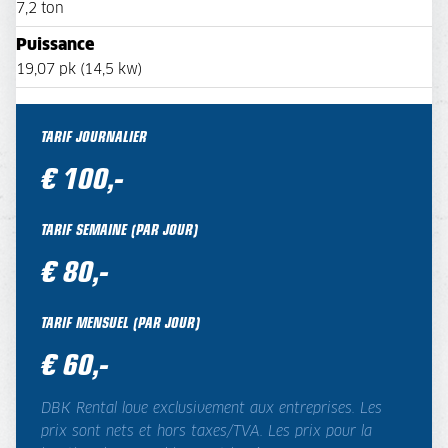
7,2 ton
Puissance
19,07 pk (14,5 kw)
TARIF JOURNALIER
€ 100,-
TARIF SEMAINE (PAR JOUR)
€ 80,-
TARIF MENSUEL (PAR JOUR)
€ 60,-
DBK Rental loue exclusivement aux entreprises. Les
prix sont nets et hors taxes/TVA. Les prix pour la