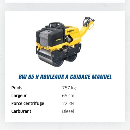
BW 65 H ROULEAUX A GUIDAGE MANUEL
TARIF JOURNALIER
70,-
TARIF SEMAINE
56,-
TARIF MENSUEL
42,-
BW 65 H ROULEAUX A GUIDAGE MANUEL
VOIR LA MACHINE
Poids
757 kg
VOIR LA BROCHURE
Largeur
65 cm
Force centrifuge
22 kN
LOUER MAINTENANT
Carburant
Diesel