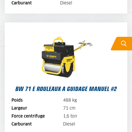
Carburant
Diesel
BW 71 E ROULEAUX A GUIDAGE MANUEL #2
TARIF JOURNALIER
65,-
TARIF SEMAINE
52,-
TARIF MENSUEL
39,-
BW 71 E ROULEAUX A GUIDAGE MANUEL #2
VOIR LA MACHINE
Poids
488 kg
VOIR LA BROCHURE
Largeur
71 cm
Force centrifuge
1,6 ton
LOUER MAINTENANT
Carburant
Diesel